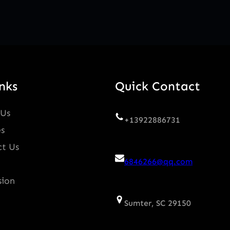
nks
Quick Contact
 Us
+13922886731
es
t Us
6846266@qq.com
sion
Sumter, SC 29150