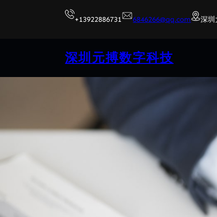
跳
+13922886731
6846266@qq.com
深圳
至
内
容
深圳元搏数字科技