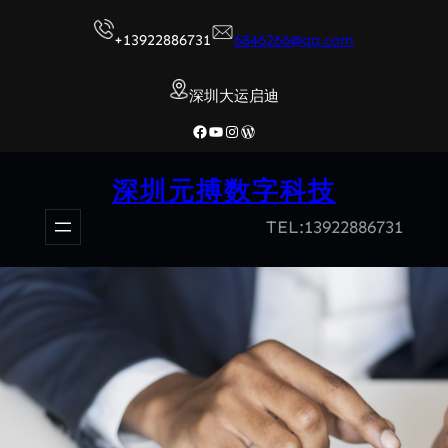
跳
+13922886731
6846266@qq.com
至
内
深圳大运启迪
容
Facebook
YouTube
Instagram
WordPress
深圳元搏数字科技
TEL:13922886731