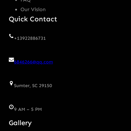
Our Vision
Quick Contact
+13922886731
6846266@qq.com
Sumter, SC 29150
9 AM – 5 PM
Gallery