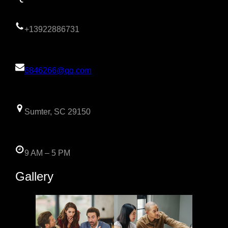
+13922886731
6846266@qq.com
Sumter, SC 29150
9 AM – 5 PM
Gallery