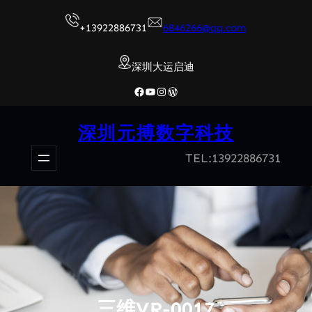
跳
+13922886731
6846266@qq.com
至
内
深圳大运启迪
容
Facebook
YouTube
Instagram
WordPress
深圳元搏数字科技
TEL:13922886731
三维VR-0017